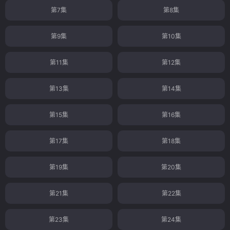
第7集
第8集
第9集
第10集
第11集
第12集
第13集
第14集
第15集
第16集
第17集
第18集
第19集
第20集
第21集
第22集
第23集
第24集