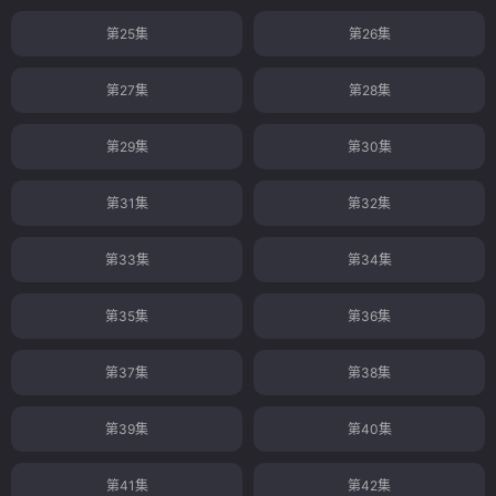
第25集
第26集
第27集
第28集
第29集
第30集
第31集
第32集
第33集
第34集
第35集
第36集
第37集
第38集
第39集
第40集
第41集
第42集