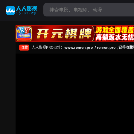
收藏
人人影视PRO网址：
www.renren.pro / renren.pro ,记得收