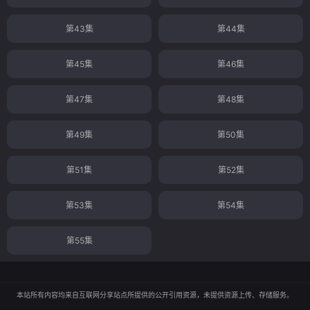
第43集
第44集
第45集
第46集
第47集
第48集
第49集
第50集
第51集
第52集
第53集
第54集
第55集
本站所有内容均来自互联网分享站点所提供的公开引用资源，未提供资源上传、存储服务。