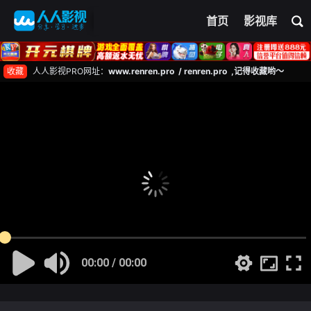
首页
影视库
收藏
人人影视PRO网址：
www.renren.pro / renren.pro ,记得收藏哟～
00:00 / 00:00