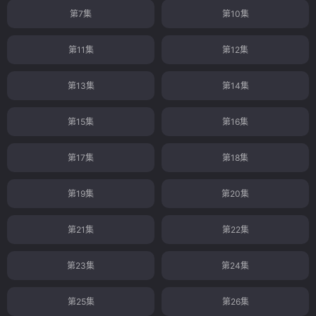
第7集
第10集
第11集
第12集
第13集
第14集
第15集
第16集
第17集
第18集
第19集
第20集
第21集
第22集
第23集
第24集
第25集
第26集