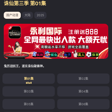
诛仙第三季 第01集
国产动漫
大陆
2025
鬼厉战妖王，道玄诛仙破兽神。
第01集
第02集
第03集
第04集
第05集
第06集