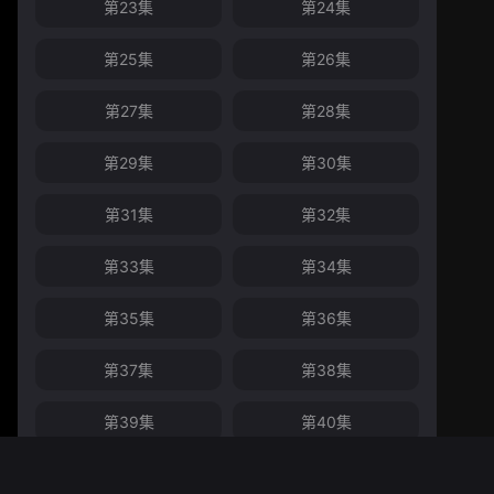
第23集
第24集
第25集
第26集
第27集
第28集
第29集
第30集
第31集
第32集
第33集
第34集
第35集
第36集
第37集
第38集
第39集
第40集
第41集
第42集