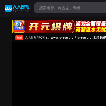
收藏
人人影视PRO网址：
www.renren.pro / renren.pro ,记得收