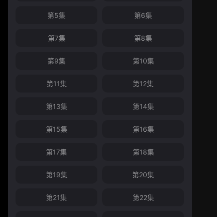
第5集
第6集
第7集
第8集
第9集
第10集
第11集
第12集
第13集
第14集
第15集
第16集
第17集
第18集
第19集
第20集
第21集
第22集