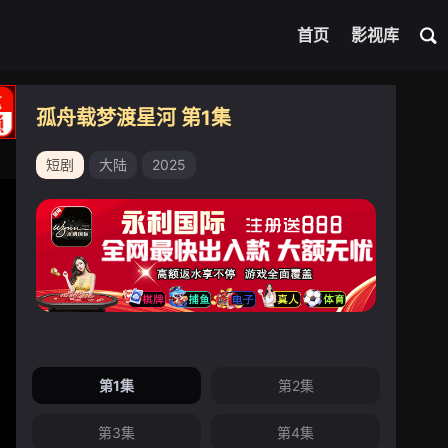
首页
影视库
孤舟载梦渡星河 第1集
短剧
大陆
2025
第1集
第2集
第3集
第4集