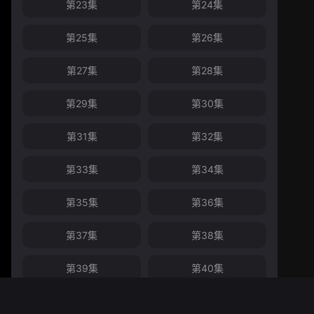
第23集
第24集
第25集
第26集
第27集
第28集
第29集
第30集
第31集
第32集
第33集
第34集
第35集
第36集
第37集
第38集
第39集
第40集
第41集
第42集