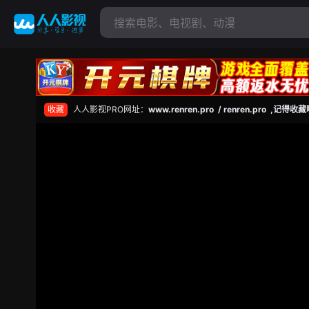
收藏
人人影视PRO网址：
www.renren.pro / renren.pro ,记得收