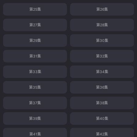
第25集
第26集
第27集
第28集
第29集
第30集
第31集
第32集
第33集
第34集
第35集
第36集
第37集
第38集
第39集
第40集
第41集
第42集