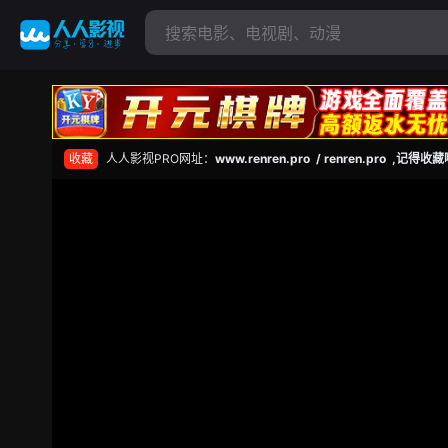
收藏
人人影视PRO网址：
www.renren.pro / renren.pro ,记得收