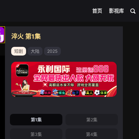
首页
影视库
淬火 第1集
短剧
大陆
2025
第1集
第2集
第3集
第4集