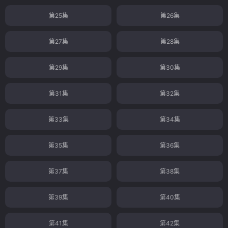
第25集
第26集
第27集
第28集
第29集
第30集
第31集
第32集
第33集
第34集
第35集
第36集
第37集
第38集
第39集
第40集
第41集
第42集