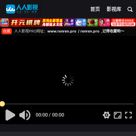
首页
影视库
收藏
人人影视PRO网址：
www.renren.pro / renren.pro ,记得收藏哟～
00:00 / 00:00