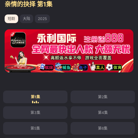
亲情的抉择 第1集
短剧
大陆
2025
第1集
第2集
第3集
第4集
第5集
第6集