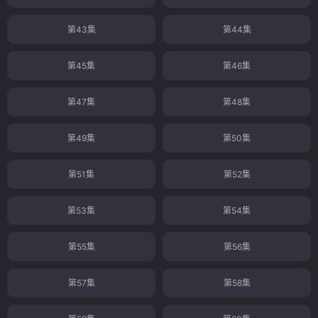
第43集
第44集
第45集
第46集
第47集
第48集
第49集
第50集
第51集
第52集
第53集
第54集
第55集
第56集
第57集
第58集