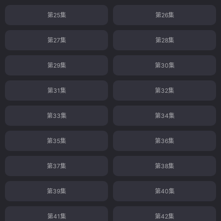
第25集
第26集
第27集
第28集
第29集
第30集
第31集
第32集
第33集
第34集
第35集
第36集
第37集
第38集
第39集
第40集
第41集
第42集