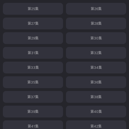
第25集
第26集
第27集
第28集
第29集
第30集
第31集
第32集
第33集
第34集
第35集
第36集
第37集
第38集
第39集
第40集
第41集
第42集