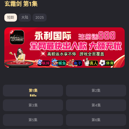
玄霜剑 第1集
短剧
大陆
2025
第1集
第2集
第3集
第4集
第5集
第6集