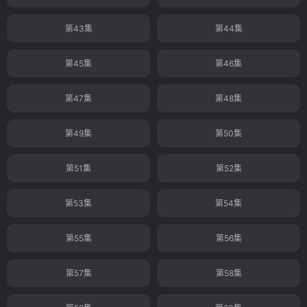
第43集
第44集
第45集
第46集
第47集
第48集
第49集
第50集
第51集
第52集
第53集
第54集
第55集
第56集
第57集
第58集