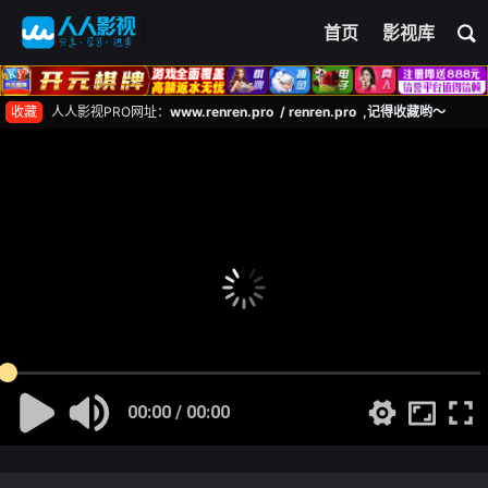
首页
影视库
收藏
人人影视PRO网址：
www.renren.pro / renren.pro ,记得收藏哟～
00:00 / 00:00