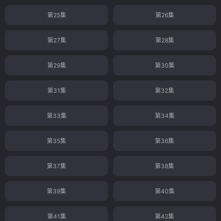
第25集
第26集
第27集
第28集
第29集
第30集
第31集
第32集
第33集
第34集
第35集
第36集
第37集
第38集
第39集
第40集
第41集
第42集