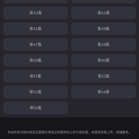
第43集
第44集
第45集
第46集
第47集
第48集
第49集
第50集
第51集
第52集
第53集
第54集
第55集
本站所有内容均来自互联网分享站点所提供的公开引用资源，未提供资源上传、存储服务。