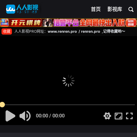
首页
影视库
收藏
人人影视PRO网址：
www.renren.pro / renren.pro ,记得收藏哟～
00:00 / 00:00